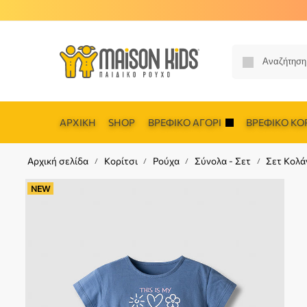
ΑΡΧΙΚΉ
SHOP
ΒΡΕΦΙΚΌ ΑΓΌΡΙ
ΒΡΕΦΙΚΌ ΚΟΡ
Αρχική σελίδα
Κορίτσι
Ρούχα
Σύνολα - Σετ
Σετ Κολά
/
/
/
/
NEW