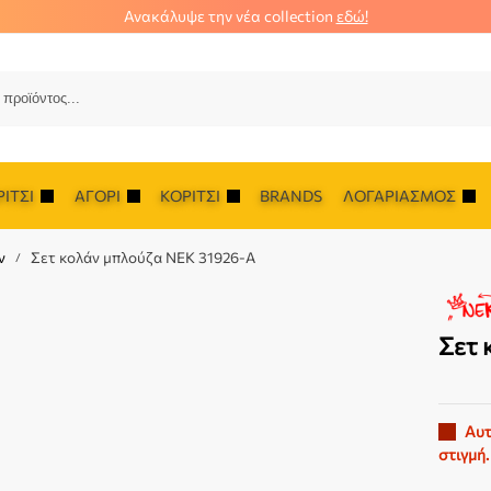
Ανακάλυψε την νέα collection
εδώ!
Αναζ
ΊΤΣΙ
ΑΓΌΡΙ
ΚΟΡΊΤΣΙ
BRANDS
ΛΟΓΑΡΙΑΣΜΌΣ
ν
Σετ κολάν μπλούζα NEK 31926-A
/
Σετ 
Αυτ
στιγμή.