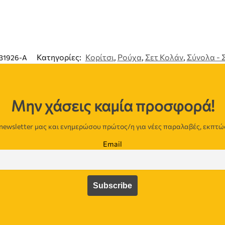
Κατηγορίες:
Κορίτσι
,
Ρούχα
,
Σετ Κολάν
,
Σύνολα - 
31926-A
Μην χάσεις καμία προσφορά!
newsletter μας και ενημερώσου πρώτος/η για νέες παραλαβές, εκπτώ
Email