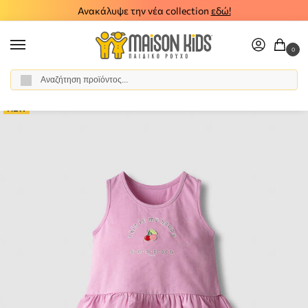
Ανακάλυψε την νέα collection
εδώ!
0
Αναζήτηση
Αρχική σελίδα
Κορίτσι
Ρούχα
Σύνολα - Σετ
Σετ Σορτς
Σετ σορτς μπλούζα NEK 32126-B
/
/
/
/
/
NEW