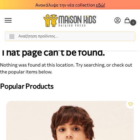
Ανακάλυψε την νέα collection
εδώ!
0
Αναζήτηση
Αρχική σελίδα
Σφάλμα 404
Σελίδα 2
/
/
That page can’t be found.
Nothing was found at this location. Try searching, or check out
the popular items below.
Popular Products