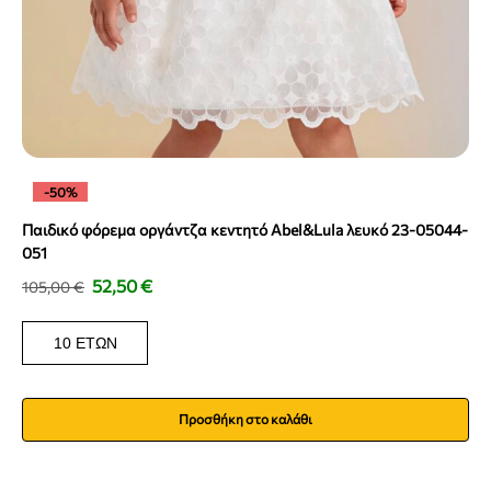
-50%
Παιδικό φόρεμα οργάντζα κεντητό Abel&Lula λευκό 23-05044-
051
52,50
€
105,00
€
10 ΕΤΏΝ
Προσθήκη στο καλάθι