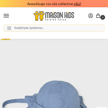
Ανακάλυψε την νέα collection
εδώ!
0
Αναζήτηση
Αρχική σελίδα
Βρεφικό Κορίτσι
Αξεσουάρ
Καπέλα
Βρεφικό καπέλο τζιν Mayoral 26-09070-065
/
/
/
/
NEW