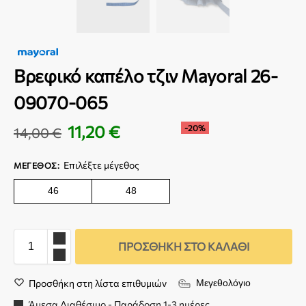
Βρεφικό καπέλο τζιν Mayoral 26-
09070-065
11,20
€
-20%
14,00
€
Επιλέξτε μέγεθος
ΜΈΓΕΘΟΣ
:
46
48
ΠΡΟΣΘΉΚΗ ΣΤΟ ΚΑΛΆΘΙ
Προσθήκη στη λίστα επιθυμιών
Μεγεθολόγιο
Άμεσα Διαθέσιμο - Παράδοση 1-3 ημέρες