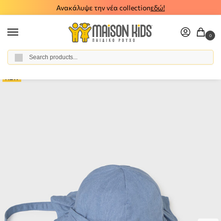
Ανακάλυψε την νέα collection
εδώ!
0
Αναζήτηση
Home
Baby Girl
Accessories
Hats
Βρεφικό καπέλο τζιν Mayoral 26-09070-065
/
/
/
/
NEW