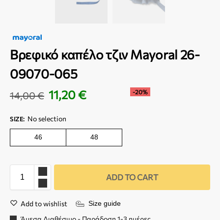
Βρεφικό καπέλο τζιν Mayoral 26-
09070-065
11,20
€
-20%
14,00
€
No selection
SIZE
:
46
48
ADD TO CART
Add to wishlist
Size guide
Άμεσα Διαθέσιμο - Παράδοση 1-3 ημέρες