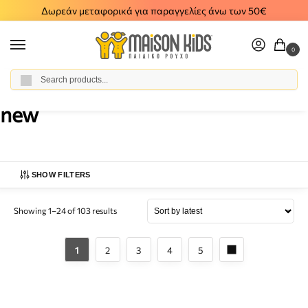
Δωρεάν μεταφορικά για παραγγελίες άνω των 50€
0
Αναζήτηση
Home
Products tagged “new”
/
new
SHOW FILTERS
Showing 1–24 of 103 results
1
2
3
4
5