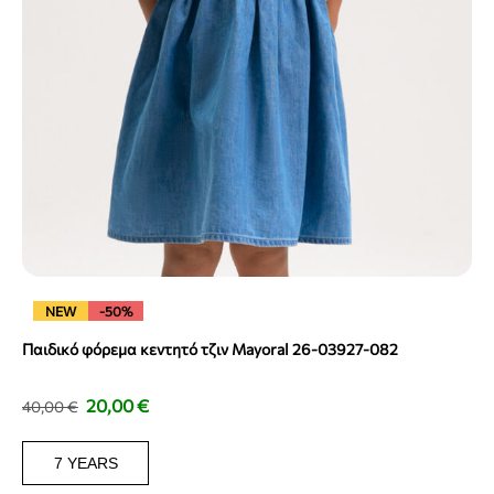
NEW
-50%
Παιδικό φόρεμα κεντητό τζιν Mayoral 26-03927-082
20,00
€
40,00
€
7 YEARS