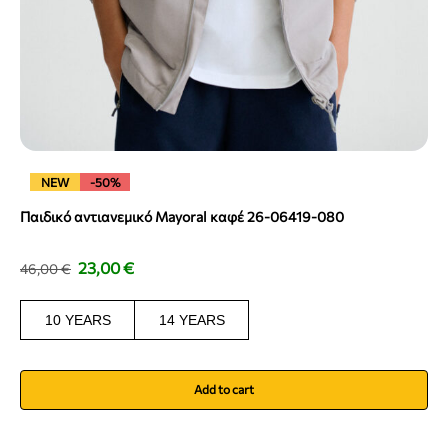
NEW
-50%
Παιδικό αντιανεμικό Mayoral καφέ 26-06419-080
23,00
€
46,00
€
10 YEARS
14 YEARS
Add to cart