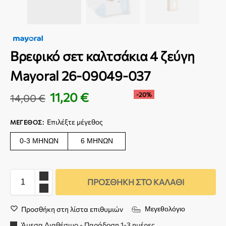
Βρεφικό σετ καλτσάκια 4 ζεύγη
Mayoral 26-09049-037
11,20
€
-20%
14,00
€
Επιλέξτε μέγεθος
ΜΈΓΕΘΟΣ
:
0-3 ΜΗΝΏΝ
6 ΜΗΝΏΝ
ΠΡΟΣΘΉΚΗ ΣΤΟ ΚΑΛΆΘΙ
Προσθήκη στη λίστα επιθυμιών
Μεγεθολόγιο
Άμεσα Διαθέσιμο - Παράδοση 1-3 ημέρες