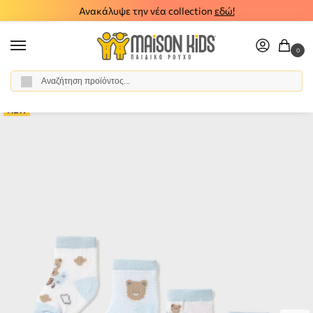
Ανακάλυψε την νέα collection
εδώ!
0
Αναζήτηση
Αρχική σελίδα
Βρεφικό Αγόρι
Αξεσουάρ
Κάλτσες
Βρεφικό σετ καλτσάκια 4 ζεύγη Mayoral 26-09049-037
/
/
/
/
NEW