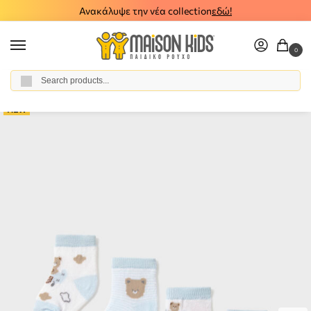
Ανακάλυψε την νέα collection
εδώ!
0
Αναζήτηση
Home
Baby Boy
Accessories
Socks
Βρεφικό σετ καλτσάκια 4 ζεύγη Mayoral 26-09049-037
/
/
/
/
NEW