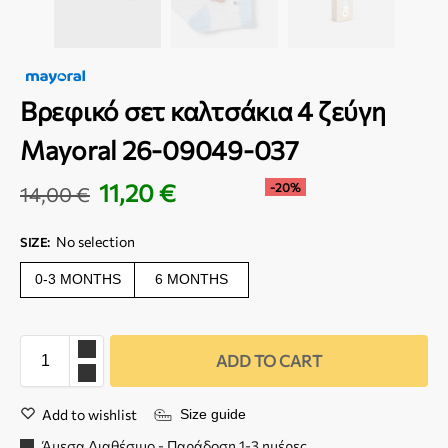
Βρεφικό σετ καλτσάκια 4 ζεύγη
Mayoral 26-09049-037
11,20
€
-20%
14,00
€
No selection
SIZE
:
0-3 MONTHS
6 MONTHS
ADD TO CART
Add to wishlist
Size guide
Άμεσα Διαθέσιμο - Παράδοση 1-3 ημέρες