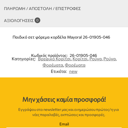
ΠΛΗΡΩΜΗ / ΑΠΟΣΤΟΛΗ / ΕΠΙΣΤΡΟΦΕΣ
ΑΞΙΟΛΟΓΉΣΕΙΣ
0
Παιδικό σετ φόρεμα κορδέλα Mayoral 26-01905-046
Κωδικός προϊόντος:
26-01905-046
Κατηγορίες:
Βρεφικό Κορίτσι
,
Κορίτσι
,
Ρούχα
,
Ρούχα
,
Φορέματα
,
Φορέματα
Ετικέτα:
new
Μην χάσεις καμία προσφορά!
Εγγράψου στο newsletter μας και ενημερώσου πρώτος/η για
νέες παραλαβές, εκπτώσεις και προσφορές.
Email