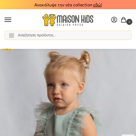
Ανακάλυψε την νέα collection
εδώ!
0
Αναζήτηση
Αρχική σελίδα
Κορίτσι
Ρούχα
Φορέματα
Παιδικό σετ φόρεμα κορδέλα Mayoral 26-01905-046
/
/
/
/
NEW