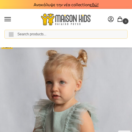
Ανακάλυψε την νέα collection
εδώ!
0
Αναζήτηση
Home
Girl
Clothes
Dresses
Παιδικό σετ φόρεμα κορδέλα Mayoral 26-01905-046
/
/
/
/
NEW