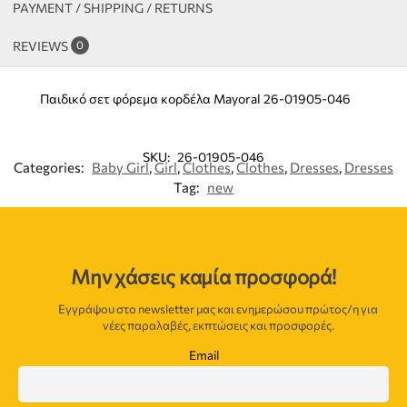
PAYMENT / SHIPPING / RETURNS
REVIEWS
0
Παιδικό σετ φόρεμα κορδέλα Mayoral 26-01905-046
SKU:
26-01905-046
Categories:
Baby Girl
,
Girl
,
Clothes
,
Clothes
,
Dresses
,
Dresses
Tag:
new
Μην χάσεις καμία προσφορά!
Εγγράψου στο newsletter μας και ενημερώσου πρώτος/η για
νέες παραλαβές, εκπτώσεις και προσφορές.
Email