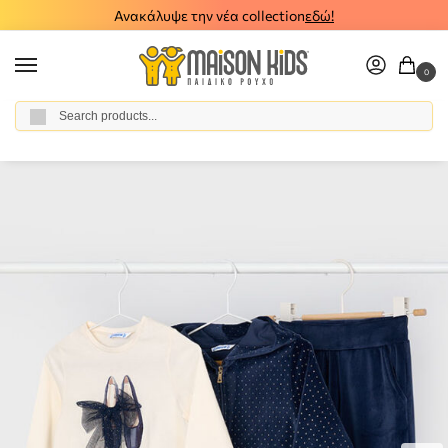
Ανακάλυψε την νέα collection
εδώ!
0
Αναζήτηση
Home
Girl
Clothes
All Sets
Tracksuits
Παιδικό σετ φόρμα 3τμχ Mayoral 15-04892-061
/
/
/
/
/