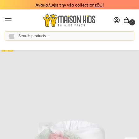
Ανακάλυψε την νέα collection
εδώ!
0
Αναζήτηση
Home
Baby Girl
Accessories
Headbands
Βρεφική κορδέλα Mayoral 26-09078-035
/
/
/
/
NEW