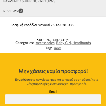
PAYMENT / SHIPPING / RETURNS
REVIEWS
0
Βρεφική κορδέλα Mayoral 26-09078-035
SKU:
26-09078-035
Categories:
Accessories
,
Baby Girl
,
Headbands
Tag:
new
Μην χάσεις καμία προσφορά!
Εγγράψου στο newsletter μας και ενημερώσου πρώτος/η για
νέες παραλαβές, εκπτώσεις και προσφορές.
Email