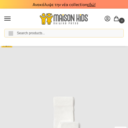
Ανακάλυψε την νέα collection
εδώ!
0
Αναζήτηση
Home
Girl
Accessories
Tights - Socks
Παιδικό καλσόν πλουμετί Mayoral 26-10131-019
/
/
/
/
NEW