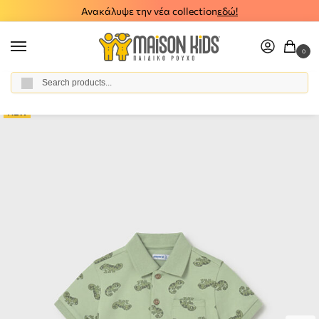
Ανακάλυψε την νέα collection
εδώ!
0
Αναζήτηση
Home
Boy
Clothes
Polos
Παιδικό πόλο κοντομάνικο Mayoral πράσινο 26-01108-015
/
/
/
/
NEW