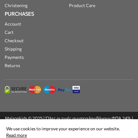
Christening
Product Care
PURCHASES
Account
Cart
Checkout
Shipping
Payments
Returns
Maisonkids © 2025 | Όλες οι τιμές συμπεριλαμβάνουν ΦΠΑ 24% |
Built by
DesignFlow
We use cookies to improve your experience on our website.
Read more