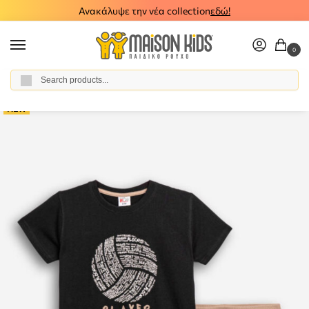
Ανακάλυψε την νέα collection
εδώ!
0
Αναζήτηση
Home
Boy
Clothes
All Sets
Sets with shorts
Παιδικό σετ βερμούδα μπλούζα FUNKY 126-101215-1
/
/
/
/
/
NEW