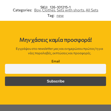
SKU:
126-101215-1
Categories:
Boy
,
Clothes
,
Sets with shorts
,
All Sets
Tag:
new
Μην χάσεις καμία προσφορά!
Εγγράψου στο newsletter μας και ενημερώσου πρώτος/η για
νέες παραλαβές, εκπτώσεις και προσφορές.
Email